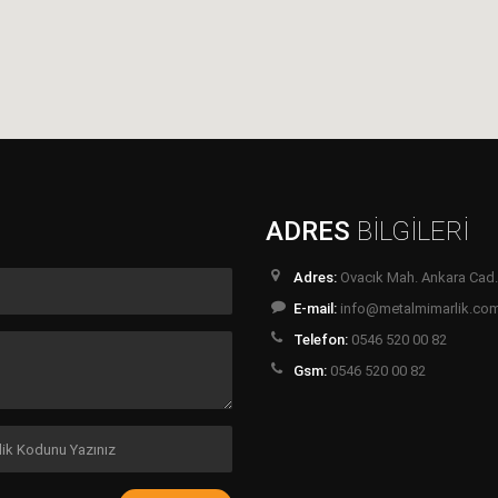
ADRES
BİLGİLERİ
Adres:
Ovacık Mah. Ankara Cad.
E-mail:
info@metalmimarlik.co
Telefon:
0546 520 00 82
Gsm:
0546 520 00 82