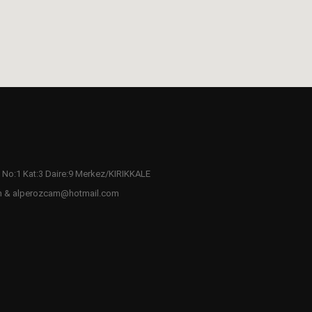
 No:1 Kat:3 Daire:9 Merkez/KIRIKKALE
m & alperozcam@hotmail.com