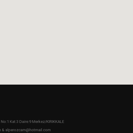
 No:1 Kat:3 Daire:9 Merkez/KIRIKKALE
m & alperozcam@hotmail.com