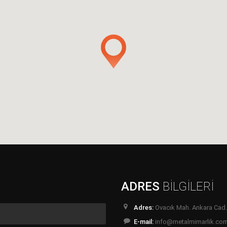
ADRES
BİLGİLERİ
Adres:
Ovacık Mah. Ankara Cad.
E-mail:
info@metalmimarlik.co