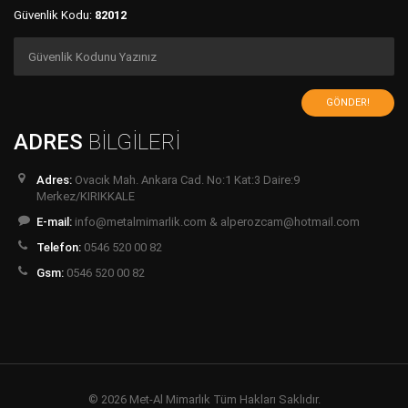
Güvenlik Kodu:
82012
GÖNDER!
ADRES
BİLGİLERİ
Adres:
Ovacık Mah. Ankara Cad. No:1 Kat:3 Daire:9
Merkez/KIRIKKALE
E-mail:
info@metalmimarlik.com & alperozcam@hotmail.com
Telefon:
0546 520 00 82
Gsm:
0546 520 00 82
© 2026 Met-Al Mimarlık Tüm Hakları Saklıdır.