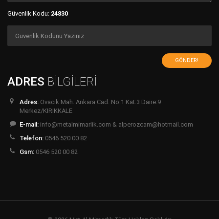
Güvenlik Kodu:
24830
GÖNDER!
ADRES
BİLGİLERİ
Adres:
Ovacık Mah. Ankara Cad. No:1 Kat:3 Daire:9
Merkez/KIRIKKALE
E-mail:
info@metalmimarlik.com & alperozcam@hotmail.com
Telefon:
0546 520 00 82
Gsm:
0546 520 00 82