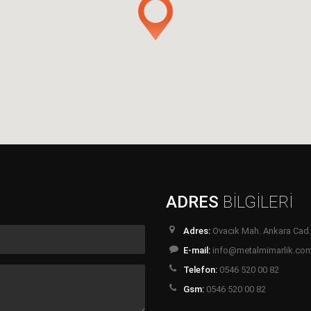
ADRES
BİLGİLERİ
Adres:
Ovacık Mah. Ankara Cad.
E-mail:
info@metalmimarlik.co
Telefon:
0546 520 00 82
Gsm:
0546 520 00 82