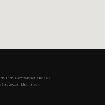
 No:1 Kat:3 Daire:9 Merkez/KIRIKKALE
m & alperozcam@hotmail.com