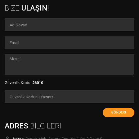
BİZE
ULAŞIN
!
Güvenlik Kodu:
26010
GÖNDER!
ADRES
BİLGİLERİ
Adres:
Ovacık Mah. Ankara Cad. No:1 Kat:3 Daire:9