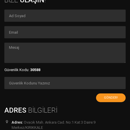
BİZE
ULAŞIN
!
Güvenlik Kodu:
30588
GÖNDER!
ADRES
BİLGİLERİ
Adres:
Ovacık Mah. Ankara Cad. No:1 Kat:3 Daire:9
Merkez/KIRIKKALE