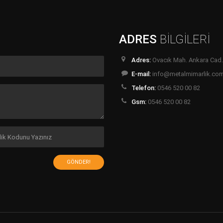
ADRES
BİLGİLERİ
Adres:
Ovacık Mah. Ankara Cad.
E-mail:
info@metalmimarlik.co
Telefon:
0546 520 00 82
Gsm:
0546 520 00 82
GÖNDER!