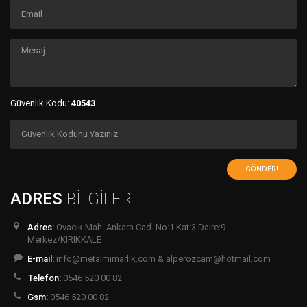
Güvenlik Kodu:
40543
GÖNDER!
ADRES
BİLGİLERİ
Adres:
Ovacık Mah. Ankara Cad. No:1 Kat:3 Daire:9
Merkez/KIRIKKALE
E-mail:
info@metalmimarlik.com & alperozcam@hotmail.com
Telefon:
0546 520 00 82
Gsm:
0546 520 00 82