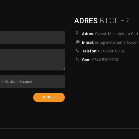
ADRES
BİLGİLERİ
Adres:
Ovacık Mah. Ankara Cad.
E-mail:
info@metalmimarlik.co
Telefon:
0546 520 00 82
Gsm:
0546 520 00 82
GÖNDER!